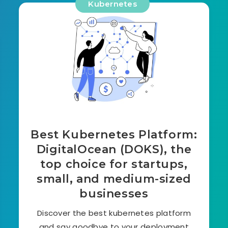
Kubernetes
Best Kubernetes Platform:
DigitalOcean (DOKS), the
top choice for startups,
small, and medium-sized
businesses
Discover the best kubernetes platform
and say goodbye to your deployment