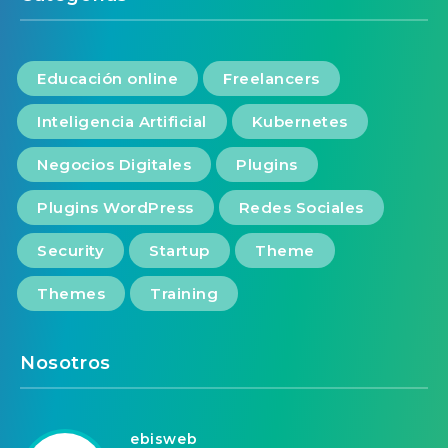
Educación online
Freelancers
Inteligencia Artificial
Kubernetes
Negocios Digitales
Plugins
Plugins WordPress
Redes Sociales
Security
Startup
Theme
Themes
Training
Nosotros
ebisweb